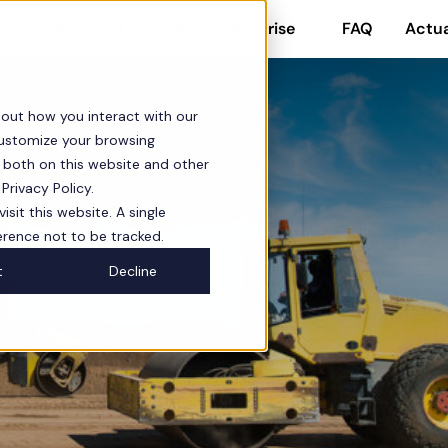
FAQ
Actua
Solutions 3D
Notre entreprise
bout how you interact with our
customize your browsing
s both on this website and other
Privacy Policy.
sit this website. A single
erence not to be tracked.
t
Decline