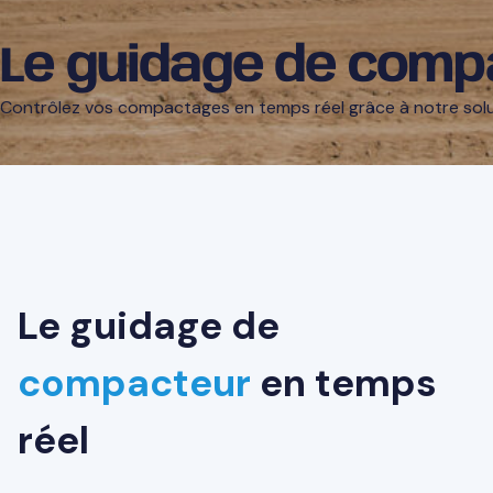
Le guidage de comp
Contrôlez vos compactages en temps réel grâce à notre solu
Le guidage de
compacteur
en temps
réel