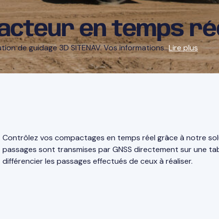
acteur en temps ré
tion de guidage 3D SITENAV. Vos informations…
Lire plus
Contrôlez vos compactages en temps réel grâce à notre sol
passages sont transmises par GNSS directement sur une ta
différencier les passages effectués de ceux à réaliser.