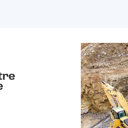
tre
e