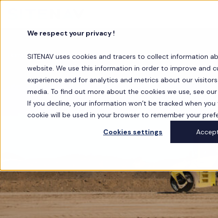
We respect your privacy !
•
•
Home
Solutions 3D
Compacteurs
SITENAV uses cookies and tracers to collect information a
website. We use this information in order to improve and 
experience and for analytics and metrics about our visitor
media. To find out more about the cookies we use, see our 
If you decline, your information won’t be tracked when you vi
cookie will be used in your browser to remember your pref
Cookies settings
Accep